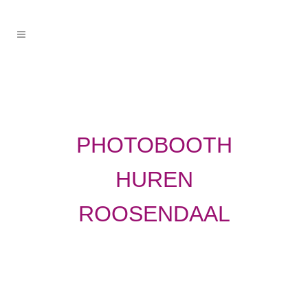
PHOTOBOOTH
HUREN
ROOSENDAAL
PHOTOBOOTH HUREN
ROOSENDAAL: EEN
SERVICE OP MAAT VAN
JOUW ONVERGETELIJKE