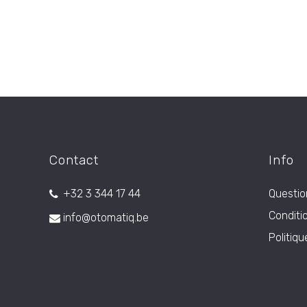
Contact
Info
+32 3 344 17 44
Questi
Conditi
info@otomatiq.be
Politiqu