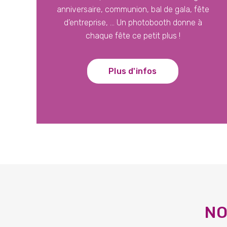
anniversaire, communion, bal de gala, fête
d’entreprise, … Un photobooth donne à
chaque fête ce petit plus !
Plus d'infos
NO