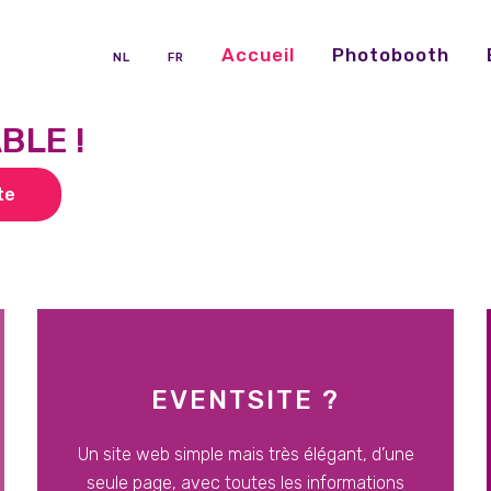
Accueil
Photobooth
NL
FR
LE !
te
EVENTSITE ?
Un site web simple mais très élégant, d’une
seule page, avec toutes les informations