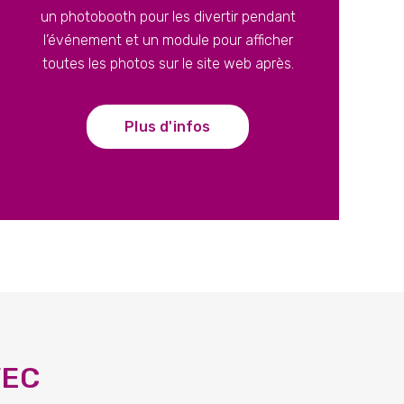
un photobooth pour les divertir pendant
l’événement et un module pour afficher
toutes les photos sur le site web après.
Plus d'infos
VEC