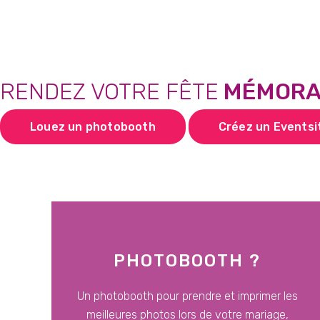
RENDEZ VOTRE FÊTE
MÉMORAB
Louez un photobooth
Créez un Eventsi
PHOTOBOOTH ?
Un photobooth pour prendre et imprimer les
meilleures photos lors de votre mariage,